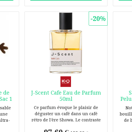
ec
Levy's
en cuir
-20%
sous en
rage :
ble
7,6 cm
 de
J-Scent Cafe Eau de Parfum
S
Sac 1
50ml
Pelu
Ce parfum évoque le plaisir de
sable
No
déguster un café dans un café
 une
bouil
rétro de l'ère Showa. Le contraste
ltra-
de 
entre l'amertume des grains de
ns de
franç