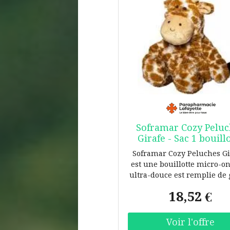
ajustable jusqu'à 165 cm
s'adapter à votre position 
(debout ou assis) * Finit
premium : extrémités allo
et logo Levy's estampé po
look sobre et proUne sa
pensée pour les instrum
lourds et les sets prolongé
sa grande largeur et s
rembourrage, cette sangle
est un choix idéal pour 
Soframar Cozy Pelu
guitaristes et bassistes 
Girafe - Sac 1 bouill
enchaînent les répétitio
concerts et sessions longues
Soframar Cozy Peluches Gi
aide à limiter la fatigue
est une bouillotte micro-o
l'épaule en offrant un mai
ultra-douce est remplie de 
stable, tout en conservan
de blé soigneusement netto
sensation haut de gamme 
18,52 €
séchés, ainsi que de fleur
au cuir pleine fleur sur le
lavande française qui diff
faces. Caractéristiques tec
un parfum délicat
* Type : sangle guitare/ba