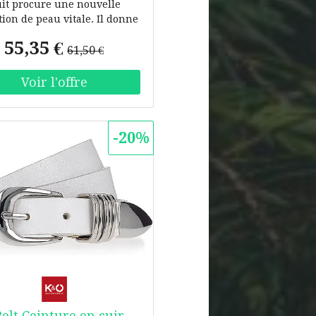
it procure une nouvelle
ion de peau vitale. Il donne
la peau l'impulsion de se
55,35 €
érer par ses propres forces.
61,50 €
mposition à base de graines
ing, de kalanchoé, de trèfle
ge et de miel de fleurs de
e transmet à la peau ce dont
 besoin avec l'âge. Il atténue
-20%
es ridules et les rides de
esse, renforce les fonctions
ées, régule l'hydratation de
 peau, affine et raffermit
blement le grain de peau. Il
aise également les peaux
s et sensibles. Type de peau
r les peaux exigeantes et
es. Application : Le matin,
après le nettoyage et la
cation, appliquer une à deux
ions de pompe sur le visage,
Belt Ceinture en cuir
 cou et, le cas échéant, le