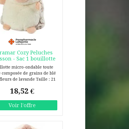
ramar Cozy Peluches
sson - Sac 1 bouillotte
llotte micro-ondable toute
 composée de grains de blé
 fleurs de lavande Taille : 21
m - Poids : 735 grammes
18,52 €