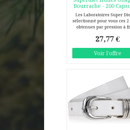
Bourrache - 200 Capsu
Pot 200 capsules
Les Laboratoires Super Die
sélectionné pour vous ces 2
obtenues par pression à fr
L'Onagre, également app
27,77 €
"Primevère du soi", est une
bisannuelle à fleur jaune
fruit est une capsule conte
nombreuses graines