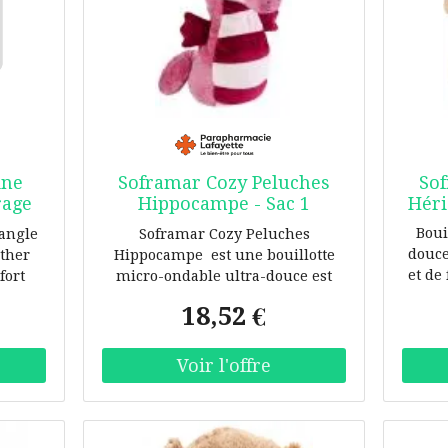
ine
Soframar Cozy Peluches
Sof
rage
Hippocampe - Sac 1
Héri
bouillotte
Boui
sangle
Soframar Cozy Peluches
douce
ather
Hippocampe est une bouillotte
et de
fort
micro-ondable ultra-douce est
c
éreuse
remplie de grains de blé
18,52 €
e noir
soigneusement nettoyés et
ds de
séchés, ainsi que de fleurs de
 fleur
lavande française qui diffusent
le au
un parfum
er en
o *
ur