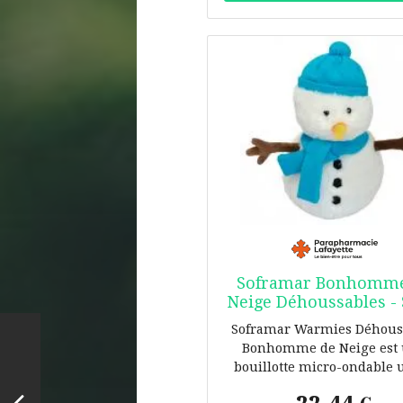
Spécificités : sangle av
extrémités allongées, logo 
estampé * Matière : dessus 
pleine fleur * Matière : des
cuir pleine fleur * Rembour
noir * Longueur : ajusta
jusqu'à 165 cm * Largeur : 
Soframar Bonhomme
Neige Déhoussables - 
bouillotte
Soframar Warmies Déhous
Bonhomme de Neige est
bouillotte micro-ondable u
douce est remplie de grai