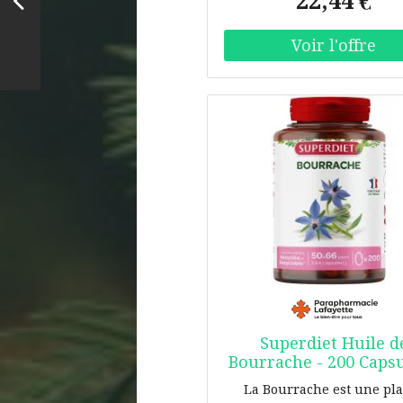
22,44 €
blé soigneusement nettoy
séchés, ainsi que de fleur
lavande française qui diff
un
Superdiet Huile d
Bourrache - 200 Capsu
Pot 200 capsules
La Bourrache est une pl