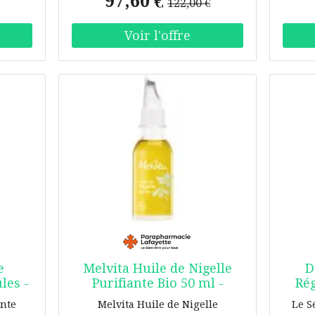
97,60 €
café torréfiés et la douceur de la
és et
norm
122,00 €
fleur d'oranger apporte un éclat,
s de
fo
et le fond sec d'une note
usent
transp
gourmande romantique et
dan
caramélisée exprime cette
atmosphère désuète. Sous le
contraste scintillant entre l'amer
et le doux, la chaleur des notes
finales de vanille et de musc
rappelle une romance d'antan.
Notes de tête : Café, Orange,
Citron Notes de cœur : Fleur
d'oranger, Muguet, Violette Notes
de fond : Vanille, Musc, Bois de
cèdre INCI : Alcohol, Parfum
(Fragrance), Benzyl Benzoate,
Linalool, Alpha-Isomethyl Ionone,
Limonene, Hydroxycitronellal.
e
Melvita Huile de Nigelle
D
AVERTISSEMENT : Pour usage
les -
Purifiante Bio 50 ml -
Rég
externe uniquement. Éviter le
Flacon Applicateur 50 ml
contact avec les yeux et tenir hors
ante
Melvita Huile de Nigelle
Le S
de portée des enfants. Cesser