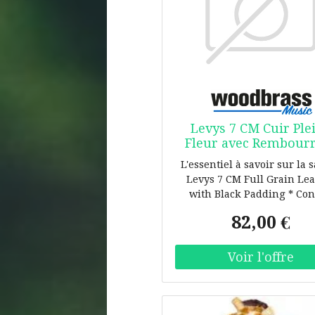
Levys 7 CM Cuir Ple
Fleur avec Rembour
Black
L'essentiel à savoir sur la 
Levys 7 CM Full Grain Le
with Black Padding * Con
longue durée : largeur gén
82,00 €
de 7,6 cm avec rembourrag
pour mieux répartir le poi
l'instrument * Cuir pleine
dessus et dessous, agréab
toucher et conçu pour dur
tournée comme en studi
Réglage précis : longue