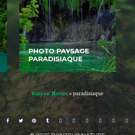
PHOTO PAYSAGE
PARADISIAQUE
Bonjour Nature
»
paradisiaque